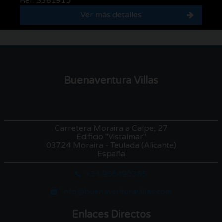
Ref. S381915
Ver más detalles
Buenaventura Villas
Carretera Moraira a Calpe, 27
Edificio "Vistalmar"
03724 Moraira - Teulada (Alicante)
España
+34 966490385
info@buenaventuravillas.com
Enlaces Directos