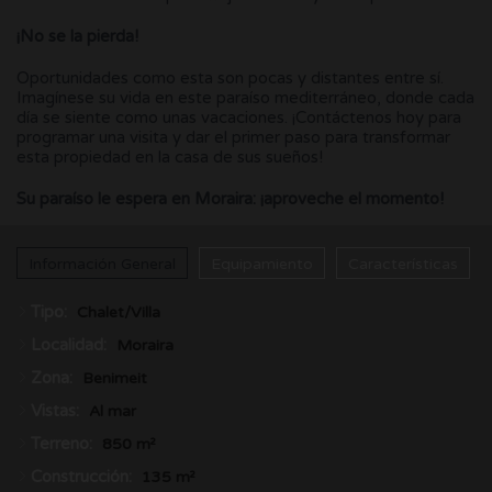
¡No se la pierda!
Oportunidades como esta son pocas y distantes entre sí.
Imagínese su vida en este paraíso mediterráneo, donde cada
día se siente como unas vacaciones. ¡Contáctenos hoy para
programar una visita y dar el primer paso para transformar
esta propiedad en la casa de sus sueños!
Su paraíso le espera en Moraira: ¡aproveche el momento!
Información General
Equipamiento
Características
Tipo:
Chalet/Villa
Localidad:
Moraira
Zona:
Benimeit
Vistas:
Al mar
Terreno:
850 m²
Construcción:
135 m²