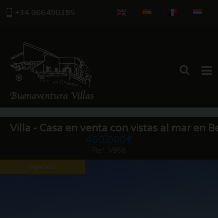
+34 966490385
INICIO
Villa - Casa en venta con vistas al mar en B
PROPIEDADES
460.000€
Ref. V956
EMPRESA
Vendido
ENTORNO
CONTACTO