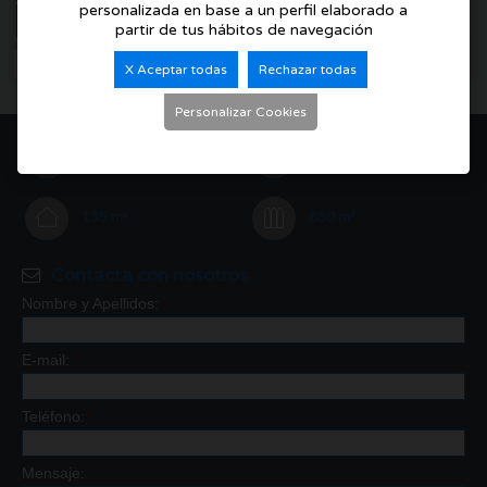
personalizada en base a un perfil elaborado a
G
partir de tus hábitos de navegación
EN TRÁMITE
X Aceptar todas
Rechazar todas
Personalizar Cookies
2
2
135 m²
850 m²
Contacta con nosotros
Nombre y Apellidos:
*
E-mail:
*
Teléfono:
*
Mensaje: