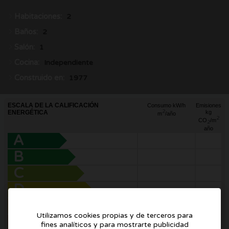
Habitaciones:
2
Baños:
2
Salón:
1
Cocina:
Independiente
Construido en:
1977
ESCALA DE LA CALIFICACIÓN
Consumo kW/h
Emisiones
2
ENERGÉTICA
kg
m
/año
2
CO
/m
2
año
A
B
C
D
E
Utilizamos cookies propias y de terceros para
F
fines analíticos y para mostrarte publicidad